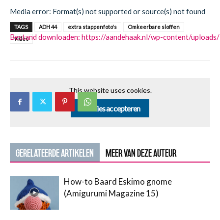
Media error: Format(s) not supported or source(s) not found
TAGS
ADH 44
extra stappenfoto's
Omkeerbare sloffen
Bestand downloaden: https://aandehaak.nl/wp-content/uploa
video
00:00
This website uses cookies.
Cookies accepteren
GERELATEERDE ARTIKELEN
MEER VAN DEZE AUTEUR
How-to Baard Eskimo gnome
(Amigurumi Magazine 15)