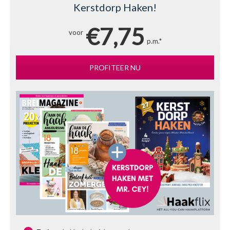
Kerstdorp Haken!
€7,75
voor
p.m.*
PROFITEER NU