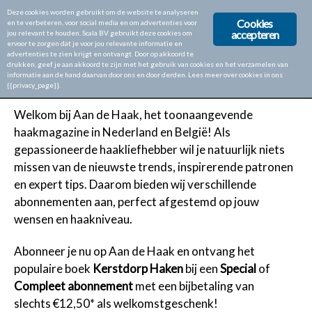
Deze cookies worden gebruikt om de website te analyseren
Cookies
en te verbeteren, voor social media en om advertenties voor
accepteren
jou relevant te houden. Scala BV gebruikt deze cookies om
ervoor te zorgen dat je voor jou relevante informatie en
Home
Abonneren op Aan de Haak
advertenties te zien krijgt en ontvangt. Door op akkoord te
drukken, geef je aan akkoord te zijn met het gebruik van cookies en het verzamelen van
ABONNEREN OP AAN DE HAAK
informatie aan de hand daarvan door ons en door derden. Lees meer over cookies in ons
{{privacy_page}}.
Welkom bij Aan de Haak, het toonaangevende
haakmagazine in Nederland en België! Als
gepassioneerde haakliefhebber wil je natuurlijk niets
missen van de nieuwste trends, inspirerende patronen
en expert tips. Daarom bieden wij verschillende
abonnementen aan, perfect afgestemd op jouw
wensen en haakniveau.
Abonneer je nu op Aan de Haak en ontvang het
populaire boek
Kerstdorp Haken
bij een
Special
of
Compleet abonnement
met een bijbetaling van
slechts
€12,50*
als welkomstgeschenk!