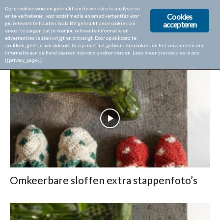
Deze cookies worden gebruikt om de website te analyseren
Cookies
en te verbeteren, voor social media en om advertenties voor
accepteren
jou relevant te houden. Scala BV gebruikt deze cookies om
ervoor te zorgen dat je voor jou relevante informatie en
Home
Tags
Omkeerbare sloffen
advertenties te zien krijgt en ontvangt. Door op akkoord te
drukken, geef je aan akkoord te zijn met het gebruik van cookies en het verzamelen van
TAG: OMKEERBARE SLOFFEN
informatie aan de hand daarvan door ons en door derden. Lees meer over cookies in ons
{{privacy_page}}.
Omkeerbare sloffen extra stappenfoto’s