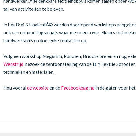
handwerken. Alle denkbare textielhobby’s komen samen onder Ã©Ã©n
tal van activiteiten te beleven.
In het Brei & HaakcafÃ© worden doorlopend workshops aangeboden 
ook een ontmoetingsplaats waar men meer over elkaars technieken 
handwerksters en doe leuke contacten op.
Volg een workshop Megurimi, Punchen, Brioche breien en nog vel
Wedstrijd
, bezoek de tentoonstelling van de DIY Textile School en
technieken en materialen.
Hou vooral
de website
en de
Facebookpagina
in de gaten voor het