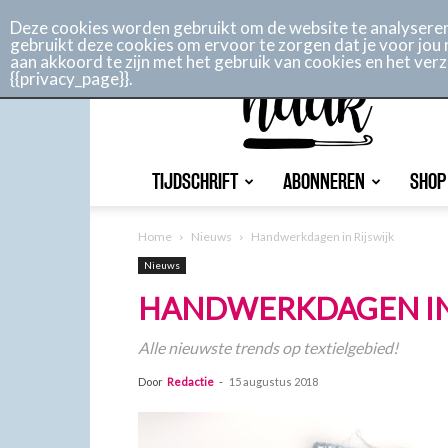
Abonneren
Adverteren
Nieuwsbrief
Shop
C
Deze cookies worden gebruikt om de website te analyseren 
gebruikt deze cookies om ervoor te zorgen dat je voor jou 
aan akkoord te zijn met het gebruik van cookies en het ve
Aan
{{privacy_page}}.
de
haak
TIJDSCHRIFT
ABONNEREN
SHOP
Home
Nieuws
Handwerkdagen in Rijswijk
Nieuws
HANDWERKDAGEN IN 
Alle nieuwste trends op textielgebied!
Door
Redactie
-
15 augustus 2018