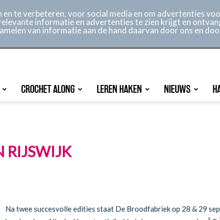
ontact
Online archief
Service
en te verbeteren, voor social media en om advertenties voor
relevante informatie en advertenties te zien krijgt en ontvan
rzamelen van informatie aan de hand daarvan door ons en doo
CROCHET ALONG
LEREN HAKEN
NIEUWS
H
RIJSWIJK
Na twee succesvolle edities staat De Broodfabriek op 28 & 29 sep