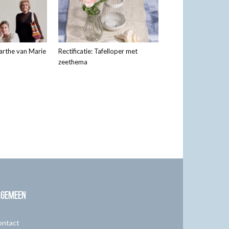
arthe van Marie
Rectificatie: Tafelloper met
zeethema
LGEMEEN
ontact