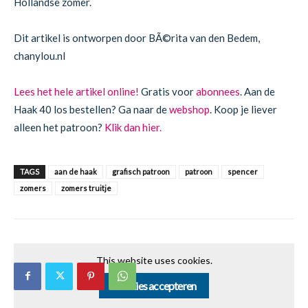
Hollandse zomer.
Dit artikel is ontworpen door BÃ©rita van den Bedem,
chanylou.nl
Lees het hele artikel online!
Gratis voor
abonnees
. Aan de
Haak 40 los bestellen? Ga naar de
webshop
. Koop je liever
alleen het patroon?
Klik dan hier.
TAGS
aan de haak
grafisch patroon
patroon
spencer
zomers
zomers truitje
This website uses cookies.
Cookies accepteren