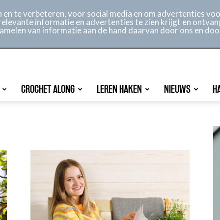
ontact
Online archief
Service
en te verbeteren, voor social media en om advertenties voor
relevante informatie en advertenties te zien krijgt en ontvan
rzamelen van informatie aan de hand daarvan door ons en doo
CROCHET ALONG
LEREN HAKEN
NIEUWS
H