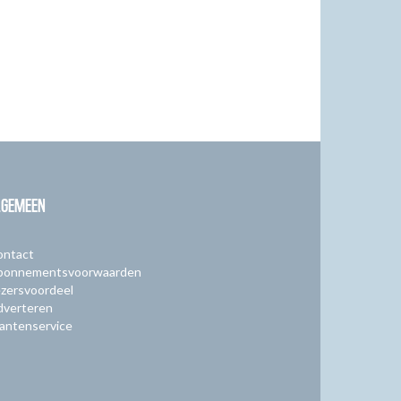
LGEMEEN
ontact
bonnementsvoorwaarden
zersvoordeel
dverteren
antenservice