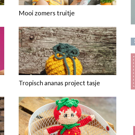
Mooi zomers truitje
Tropisch ananas project tasje