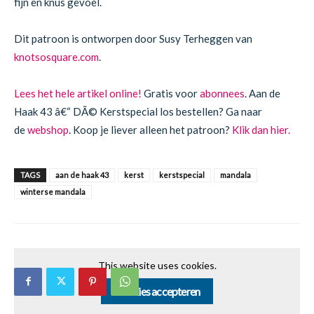
fijn en knus gevoel.
Dit patroon is ontworpen door Susy Terheggen van
knotsosquare.com
.
Lees het hele artikel online!
Gratis voor
abonnees
. Aan de
Haak 43 â€“ DÃ© Kerstspecial los bestellen? Ga naar
de
webshop
. Koop je liever alleen het patroon?
Klik dan hier.
TAGS
aan de haak 43
kerst
kerstspecial
mandala
winterse mandala
This website uses cookies.
Cookies accepteren