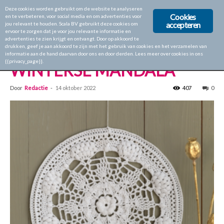
Deze cookies worden gebruikt om de website te analyseren
Cookies
en te verbeteren, voor social media en om advertenties voor
accepteren
jou relevant te houden. Scala BV gebruikt deze cookies om
ervoor te zorgen dat je voor jou relevante informatie en
Home
Aan de Haak 43
advertenties te zien krijgt en ontvangt. Door op akkoord te
drukken, geef je aan akkoord te zijn met het gebruik van cookies en het verzamelen van
Aan de Haak 43
informatie aan de hand daarvan door ons en door derden. Lees meer over cookies in ons
{{privacy_page}}.
WINTERSE MANDALA
Door
Redactie
-
14 oktober 2022
407
0