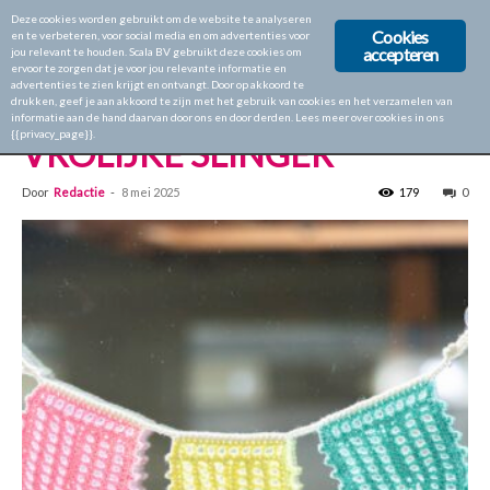
Deze cookies worden gebruikt om de website te analyseren
Cookies
en te verbeteren, voor social media en om advertenties voor
accepteren
jou relevant te houden. Scala BV gebruikt deze cookies om
ervoor te zorgen dat je voor jou relevante informatie en
Home
Aan de Haak 62
advertenties te zien krijgt en ontvangt. Door op akkoord te
drukken, geef je aan akkoord te zijn met het gebruik van cookies en het verzamelen van
Aan de Haak 62
informatie aan de hand daarvan door ons en door derden. Lees meer over cookies in ons
{{privacy_page}}.
VROLIJKE SLINGER
Door
Redactie
-
8 mei 2025
179
0