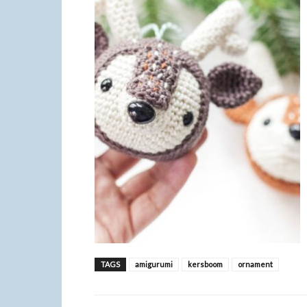
TAGS
amigurumi
kersboom
ornament