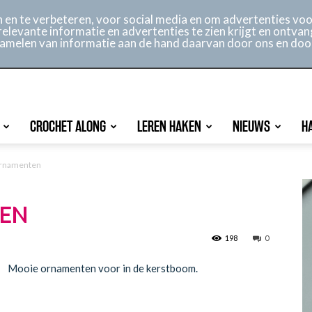
ontact
Online archief
Service
en te verbeteren, voor social media en om advertenties voor
relevante informatie en advertenties te zien krijgt en ontvan
rzamelen van informatie aan de hand daarvan door ons en doo
CROCHET ALONG
LEREN HAKEN
NIEUWS
H
ornamenten
TEN
198
0
Mooie ornamenten voor in de kerstboom.