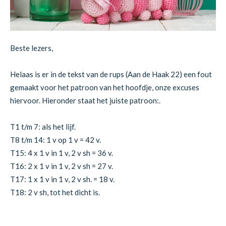
Beste lezers,
Helaas is er in de tekst van de rups (Aan de Haak 22) een fout
gemaakt voor het patroon van het hoofdje, onze excuses
hiervoor. Hieronder staat het juiste patroon:.
T1 t/m 7: als het lijf.
T8 t/m 14: 1 v op 1 v = 42 v.
T15: 4 x 1 v in 1 v, 2 v sh = 36 v.
T16: 2 x 1 v in 1 v, 2 v sh = 27 v.
T17: 1 x 1 v in 1 v, 2 v sh. = 18 v.
T18: 2 v sh, tot het dicht is.