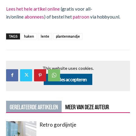
Lees het hele artikel online
(gratis voor all-
in/online
abonnees
) of bestel het
patroon
via hobbyou.nl.
TAGS
haken
lente
plantenmandje
This website uses cookies.
Cookies accepteren
GERELATEERDE ARTIKELEN
MEER VAN DEZE AUTEUR
Retro gordijntje