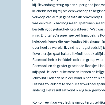
kijk ik vandaag terug op een super goed jaar, wat
kriebelde het bij mij om een webshop te beginn
verkoop van al mijn gehaakte dierenvriendjes.
was een feit. Ik had nog maar 3 patronen, maar h
bestelling op gebak heb getrakteerd! Wat was ik
ging. Dit gaf zo’n super gevoel. Inmiddels is R
heleboel nieuwe dierenvriendjes bij gekomen in
over heel de wereld. Ik vind het nog steeds bij i
lieve diertjes gaat haken. Ik vind het ook altij
Facebook heb ik inmiddels ook een groep waar
Facebook en de groter groeiende Roosjes Haak
mijn pad. Je leert leuke mensen kennen en krijgt
leuk vind. Ook een hele eer vond ik het dat ik 
Dit was zo leuk om te doen, maar wel heel span
anders;) Het resultaat vond ik erg leuk geworde
Kortom een jaar wat leuk is om op terug te kijk