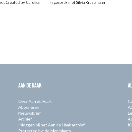
met Created by Carolien
In gesprek met Silvia Krüsemann
AAN DE HAAK
A
Over Aan de Haak
C
Abonneren
A
Nieuwsbrief
Le
Archief
A
Inloggen bij het Aan de Haak archief
Kl
Protected by: de Merkplaats.