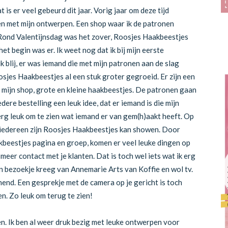
 is er veel gebeurd dit jaar. Vorig jaar om deze tijd
en met mijn ontwerpen. Een shop waar ik de patronen
 Rond Valentijnsdag was het zover, Roosjes Haakbeestjes
et begin was er. Ik weet nog dat ik bij mijn eerste
 blij, er was iemand die met mijn patronen aan de slag
oosjes Haakbeestjes al een stuk groter gegroeid. Er zijn een
 mijn shop, grote en kleine haakbeestjes. De patronen gaan
edere bestelling een leuk idee, dat er iemand is die mijn
d erg leuk om te zien wat iemand er van gem(h)aakt heeft. Op
 iedereen zijn Roosjes Haakbeestjes kan showen. Door
beestjes pagina en groep, komen er veel leuke dingen op
 meer contact met je klanten. Dat is toch wel iets wat ik erg
een bezoekje kreeg van Annemarie Arts van Koffie en wol tv.
nend. Een gesprekje met de camera op je gericht is toch
n. Zo leuk om terug te zien!
en. Ik ben al weer druk bezig met leuke ontwerpen voor