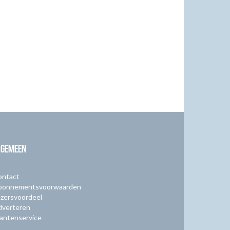
LGEMEEN
ontact
bonnementsvoorwaarden
zersvoordeel
dverteren
antenservice