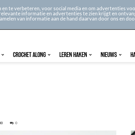
ontact
Online archief
Service
en te verbeteren, voor social media en om advertenties voor
relevante informatie en advertenties te zien krijgt en ontvan
rzamelen van informatie aan de hand daarvan door ons en doo
CROCHET ALONG
LEREN HAKEN
NIEUWS
H
00
0