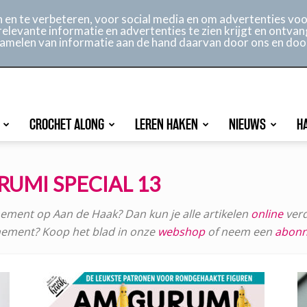
ontact
Online archief
Service
en te verbeteren, voor social media en om advertenties voor
relevante informatie en advertenties te zien krijgt en ontvan
rzamelen van informatie aan de hand daarvan door ons en doo
CROCHET ALONG
LEREN HAKEN
NIEUWS
H
UMI SPECIAL 13
nnement op Aan de Haak? Dan kun je alle artikelen
online
verde
nement? Koop het blad in onze
webshop
of neem een
abon