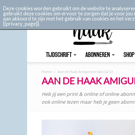
Abonneren
Adverteren
Nieuwsbrief
Shop
C
Deze cookies worden gebruikt om de website te analyseren 
gebruikt deze cookies om ervoor te zorgen dat je voor jou 
aan akkoord te zijn met het gebruik van cookies en het ve
Aan
{{privacy_page}}.
de
haak
TIJDSCHRIFT
ABONNEREN
SHOP
Home
Aan de Haak Amigurumi Special 13
AAN DE HAAK AMIGUR
Heb jij een print & online of online abo
ook online lezen maar heb je geen abon