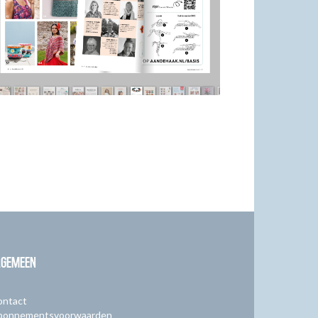
LGEMEEN
ontact
bonnementsvoorwaarden