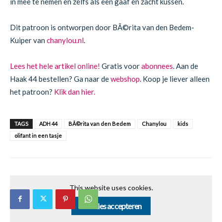
in mee te nemen en zelfs als een gaaf en zacht kussen.
Dit patroon is ontworpen door
BÃ©rita van den Bedem-
Kuiper van
chanylou.nl
.
Lees het hele artikel online!
Gratis voor
abonnees
. Aan de
Haak 44 bestellen? Ga naar de
webshop
. Koop je liever alleen
het patroon?
Klik dan hier.
TAGS
ADH 44
BÃ©rita van den Bedem
Chanylou
kids
olifant in een tasje
This website uses cookies.
Cookies accepteren