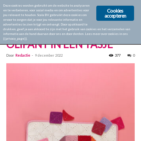
Deze cookies worden gebruikt om de website te analyseren
Cookies
en te verbeteren, voor social media en om advertenties voor
accepteren
jou relevant te houden. Scala BV gebruikt deze cookies om
ervoor te zorgen dat je voor jou relevante informatie en
Home
Aan de Haak 44
advertenties te zien krijgt en ontvangt. Door op akkoord te
drukken, geef je aan akkoord te zijn met het gebruik van cookies en het verzamelen van
Aan de Haak 44
informatie aan de hand daarvan door ons en door derden. Lees meer over cookies in ons
{{privacy_page}}.
OLIFANT IN EEN TASJE
Door
Redactie
-
9 december 2022
377
0