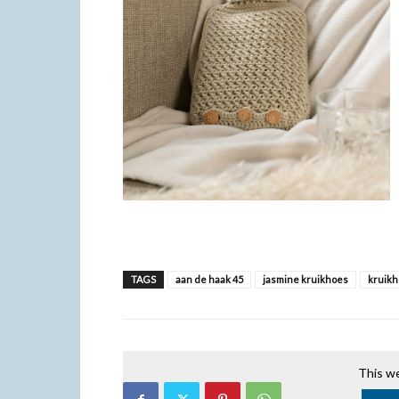
TAGS
aan de haak 45
jasmine kruikhoes
kruik
This we