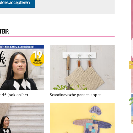
kies accepteren
UTEUR
 45 (ook online)
Scandinavische pannenlappen