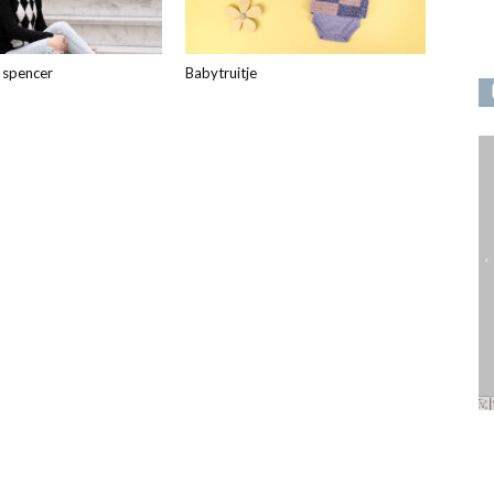
 spencer
Babytruitje