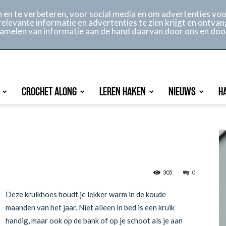
ontact
Online archief
Service
en te verbeteren, voor social media en om advertenties voor
relevante informatie en advertenties te zien krijgt en ontvan
rzamelen van informatie aan de hand daarvan door ons en doo
CROCHET ALONG
LEREN HAKEN
NIEUWS
H
305
0
Deze kruikhoes houdt je lekker warm in de koude
maanden van het jaar. Niet alleen in bed is een kruik
handig, maar ook op de bank of op je schoot als je aan