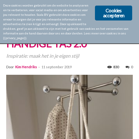
Deze cookies worden gebruikt om de website te analyseren
Cookies
en te verbeteren, voor social media en om advertenties voor
accepteren
jou relevant te houden. Scala BV gebruikt deze cookies om
ervoor te zorgen dat je voor jou relevante informatie en
Home
Blogs
advertenties te zien krijgt en ontvangt. Door op akkoord te
drukken, geef je aan akkoord te zijn met het gebruik van cookies en het verzamelen van
Blogs
Kim Hendriks
Nieuws
informatie aan de hand daarvan door ons en door derden. Lees meer over cookies in ons
{{privacy_page}}.
HANDIGE TAS 2.0
Inspiratie: maak het in je eigen stijl
Door
Kim Hendriks
-
11 september 2019
830
0