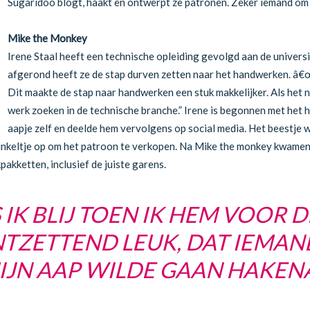
Sugaridoo blogt, haakt en ontwerpt ze patronen. Zeker iemand om 
Mike the Monkey
Irene Staal heeft een technische opleiding gevolgd aan de universi
afgerond heeft ze de stap durven zetten naar het handwerken. â€
Dit maakte de stap naar handwerken een stuk makkelijker. Als het n
werk zoeken in de technische branche.” Irene is begonnen met het
aapje zelf en deelde hem vervolgens op social media. Het beestje
winkeltje op om het patroon te verkopen. Na Mike the monkey kwame
akketten, inclusief de juiste garens.
K BLIJ TOEN IK HEM VOOR D
TZETTEND LEUK, DAT IEMA
IJN AAP WILDE GAAN HAKENÂ