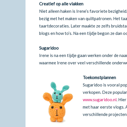
Creatief op alle vlakken
Niet alleen haken is Irene’s favoriete bezigheid
bezig met het maken van quiltpatronen. Het ta
taartdecoraties. Later maakte ze zelfs bruidst
blogs en how to’s. Na een tijdje begon ze dan o
Sugaridoo
Irene is na een tijdje gaan werken onder de na
waarmee Irene over veel verschillende onderwe
Toekomstplannen
Sugaridoo is vooral po
verkopen.
Deze popular
www.sugaridoo.nl
. Hie
met haar eerste vlogs. A
verschillende projecten