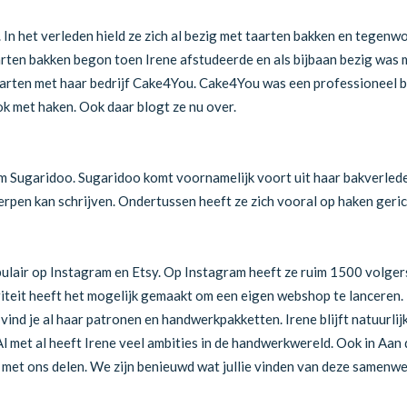
. In het verleden hield ze zich al bezig met taarten bakken en tegenw
arten bakken begon toen Irene afstudeerde en als bijbaan bezig was 
aarten met haar bedrijf Cake4You. Cake4You was een professioneel be
ok met haken. Ook daar blogt ze nu over.
am Sugaridoo. Sugaridoo komt voornamelijk voort uit haar bakverlede
rpen kan schrijven. Ondertussen heeft ze zich vooral op haken geric
pulair op Instagram en Etsy. Op Instagram heeft ze ruim 1500 volge
iteit heeft het mogelijk gemaakt om een eigen webshop te lanceren.
r vind je al haar patronen en handwerkpakketten. Irene blijft natuurli
l met al heeft Irene veel ambities in de handwerkwereld. Ook in Aan d
 met ons delen. We zijn benieuwd wat jullie vinden van deze samenwe