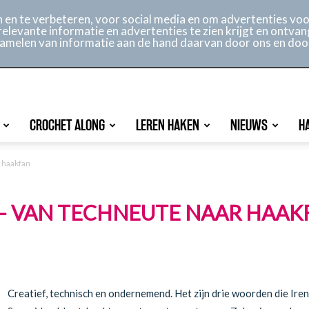
ontact
Online archief
Service
en te verbeteren, voor social media en om advertenties voor
relevante informatie en advertenties te zien krijgt en ontvan
rzamelen van informatie aan de hand daarvan door ons en doo
CROCHET ALONG
LEREN HAKEN
NIEUWS
H
 haakfan
– VAN TECHNEUTE NAAR HAAK
Creatief, technisch en ondernemend. Het zijn drie woorden die Ir