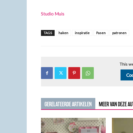
Studio Muis
TAGS
haken
inspiratie
Pasen
patronen
This we
Coo
GERELATEERDE ARTIKELEN
MEER VAN DEZE A