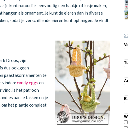
ar je kunt natuurlijk eenvoudig een haakje of lusje maken,
t hangen als ornament. Je kunt de eieren dan in diverse
ken, zodat je verschillende eieren kunt ophangen. Je vindt
Sc
V
erk Drops, zijn
T
 is dus ook geen
e en paastakornamenten te
A
te vinden:
candy eggs
en
r vind, is het patroon
andjes aan je takken en je
E
 om het plaatje compleet
W