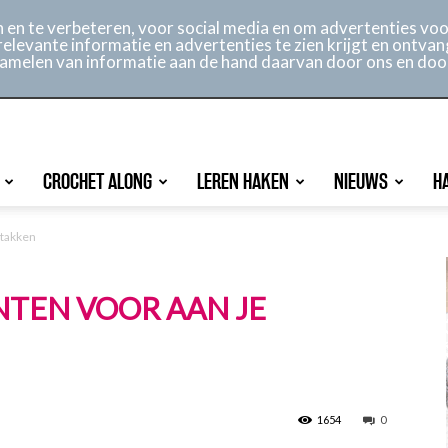
ontact
Online archief
Service
en te verbeteren, voor social media en om advertenties voor
relevante informatie en advertenties te zien krijgt en ontvan
rzamelen van informatie aan de hand daarvan door ons en doo
CROCHET ALONG
LEREN HAKEN
NIEUWS
H
stakken
TEN VOOR AAN JE
1654
0