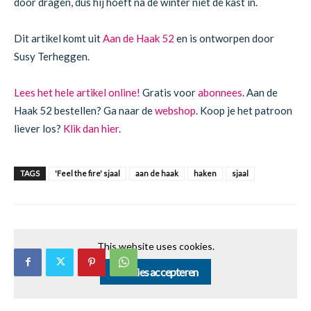
door dragen, dus hij hoeft na de winter niet de kast in.
Dit artikel komt uit
Aan de Haak 52
en is ontworpen door
Susy Terheggen
.
Lees het hele artikel online!
Gratis voor
abonnees
. Aan de
Haak 52 bestellen? Ga naar de
webshop
. Koop je het patroon
liever los?
Klik dan hier
.
TAGS
'Feel the fire' sjaal
aan de haak
haken
sjaal
This website uses cookies.
Cookies accepteren