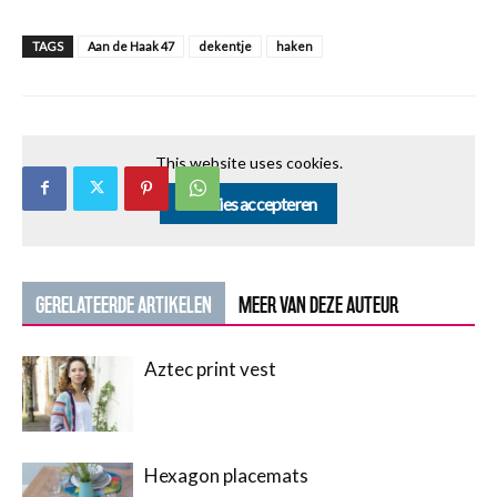
TAGS
Aan de Haak 47
dekentje
haken
This website uses cookies.
Cookies accepteren
GERELATEERDE ARTIKELEN
MEER VAN DEZE AUTEUR
Aztec print vest
Hexagon placemats