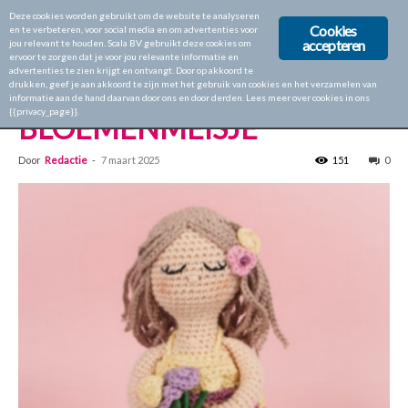
Deze cookies worden gebruikt om de website te analyseren
Cookies
en te verbeteren, voor social media en om advertenties voor
accepteren
jou relevant te houden. Scala BV gebruikt deze cookies om
ervoor te zorgen dat je voor jou relevante informatie en
Home
Aan de Haak Amigurumi Magazine 19
advertenties te zien krijgt en ontvangt. Door op akkoord te
drukken, geef je aan akkoord te zijn met het gebruik van cookies en het verzamelen van
Aan de Haak Amigurumi Magazine 19
informatie aan de hand daarvan door ons en door derden. Lees meer over cookies in ons
{{privacy_page}}.
BLOEMENMEISJE
Door
Redactie
-
7 maart 2025
151
0