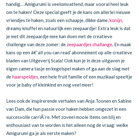
handig… Amigurumi is veelomvattend, maar vooral heel leuk
om te haken! Deze special geeft je de kans om allerlei nieuwe
vriendjes te haken, zoals een schaapje, dikke dame,
konijn
,
dreamy knuffel en natuurlijk een zeepaardje! Extra leuk is dat
je met dit zeepaardje mee kan doen met de creatieve
challenge van deze zomer: de
zeepaardjes challange
.
En maak
kans op een â€˜all you can read’ abonnement op alle creatieve
bladen van Uitgeverij Scala! Ook kun je in deze uitgaven je
eigen camera tasje en kegelspel maken of ga aan de slag met
de
haarspeldjes
, een hele fruit familie of een muzikaal speeltje
voor je baby of kleinkind en nog veel meer!
Lees ook de inspirerende verhalen van Anja Toonen en Sabine
van Dam, die hun passie voor haken hebben omgezet in een
succesvolle carriÃ¨re. Met zoveel mooie items om blij en
enthousiast van te worden is het alleen nog de vraag: welke
Amigurumi ga je als eerste maken?