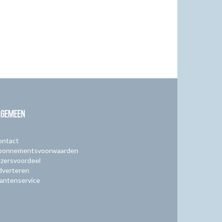
LGEMEEN
ontact
bonnementsvoorwaarden
zersvoordeel
dverteren
antenservice