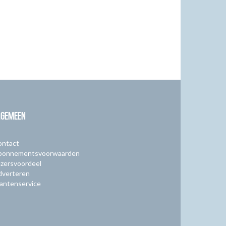
LGEMEEN
ontact
bonnementsvoorwaarden
zersvoordeel
dverteren
antenservice