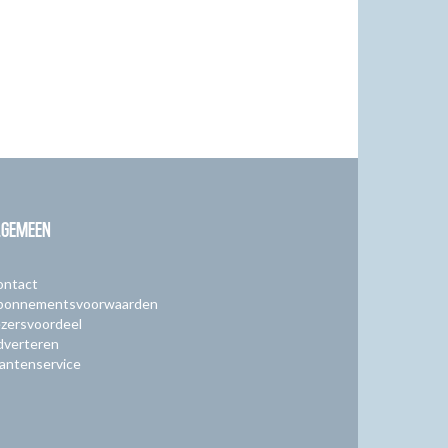
LGEMEEN
ontact
bonnementsvoorwaarden
zersvoordeel
dverteren
antenservice