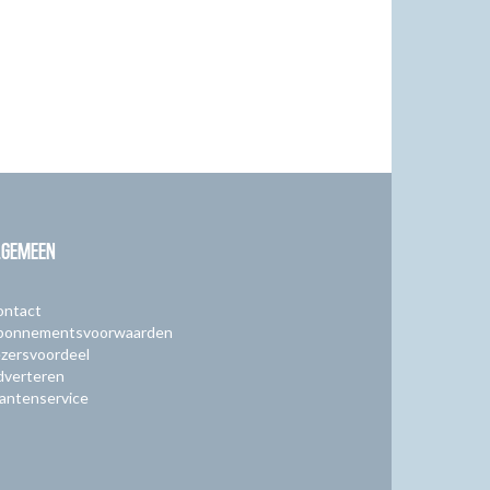
LGEMEEN
ontact
bonnementsvoorwaarden
zersvoordeel
dverteren
antenservice