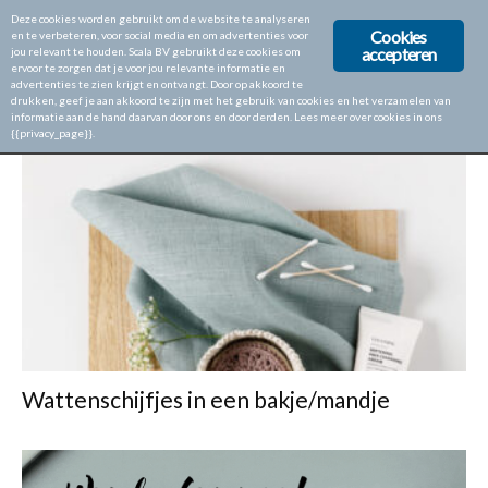
Deze cookies worden gebruikt om de website te analyseren
Cookies
en te verbeteren, voor social media en om advertenties voor
accepteren
jou relevant te houden. Scala BV gebruikt deze cookies om
ervoor te zorgen dat je voor jou relevante informatie en
Home
Tags
Wattenschijfjes
advertenties te zien krijgt en ontvangt. Door op akkoord te
drukken, geef je aan akkoord te zijn met het gebruik van cookies en het verzamelen van
TAG: WATTENSCHIJFJES
informatie aan de hand daarvan door ons en door derden. Lees meer over cookies in ons
{{privacy_page}}.
Wattenschijfjes in een bakje/mandje