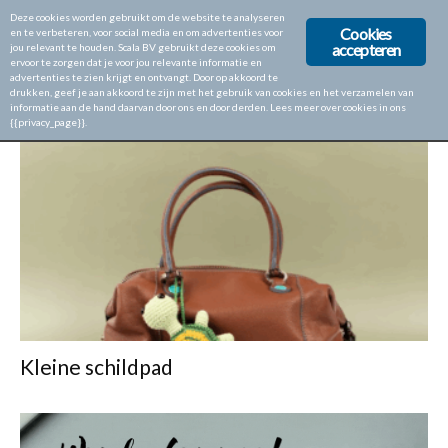
Deze cookies worden gebruikt om de website te analyseren
Cookies
en te verbeteren, voor social media en om advertenties voor
accepteren
jou relevant te houden. Scala BV gebruikt deze cookies om
ervoor te zorgen dat je voor jou relevante informatie en
Home
Tags
Tashanger
advertenties te zien krijgt en ontvangt. Door op akkoord te
drukken, geef je aan akkoord te zijn met het gebruik van cookies en het verzamelen van
TAG: TASHANGER
informatie aan de hand daarvan door ons en door derden. Lees meer over cookies in ons
{{privacy_page}}.
Kleine schildpad