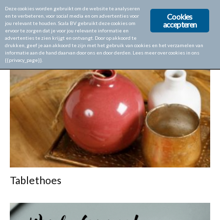
Deze cookies worden gebruikt om de website te analyseren
Cookies
en te verbeteren, voor social media en om advertenties voor
accepteren
jou relevant te houden. Scala BV gebruikt deze cookies om
ervoor te zorgen dat je voor jou relevante informatie en
Home
Tags
Tablet
advertenties te zien krijgt en ontvangt. Door op akkoord te
drukken, geef je aan akkoord te zijn met het gebruik van cookies en het verzamelen van
TAG: TABLET
informatie aan de hand daarvan door ons en door derden. Lees meer over cookies in ons
{{privacy_page}}.
Tablethoes