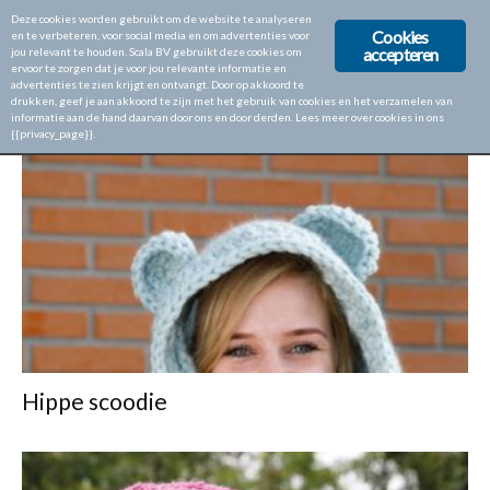
Deze cookies worden gebruikt om de website te analyseren
Cookies
en te verbeteren, voor social media en om advertenties voor
accepteren
jou relevant te houden. Scala BV gebruikt deze cookies om
ervoor te zorgen dat je voor jou relevante informatie en
Home
Tags
Scoodie
advertenties te zien krijgt en ontvangt. Door op akkoord te
drukken, geef je aan akkoord te zijn met het gebruik van cookies en het verzamelen van
TAG: SCOODIE
informatie aan de hand daarvan door ons en door derden. Lees meer over cookies in ons
{{privacy_page}}.
Hippe scoodie