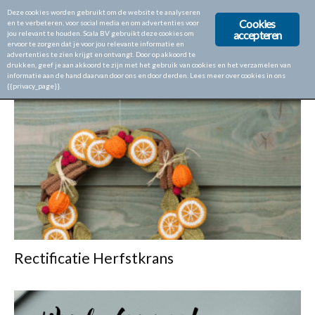
Deze cookies worden gebruikt om de website te analyseren
Cookies
en te verbeteren, voor social media en om advertenties voor
accepteren
jou relevant te houden. Scala BV gebruikt deze cookies om
ervoor te zorgen dat je voor jou relevante informatie en
Home
Tags
Rectificiatie
advertenties te zien krijgt en ontvangt. Door op akkoord te
drukken, geef je aan akkoord te zijn met het gebruik van cookies en het verzamelen van
TAG: RECTIFICIATIE
informatie aan de hand daarvan door ons en door derden. Lees meer over cookies in ons
{{privacy_page}}.
Rectificatie Herfstkrans