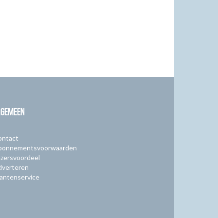
LGEMEEN
ontact
bonnementsvoorwaarden
zersvoordeel
dverteren
antenservice