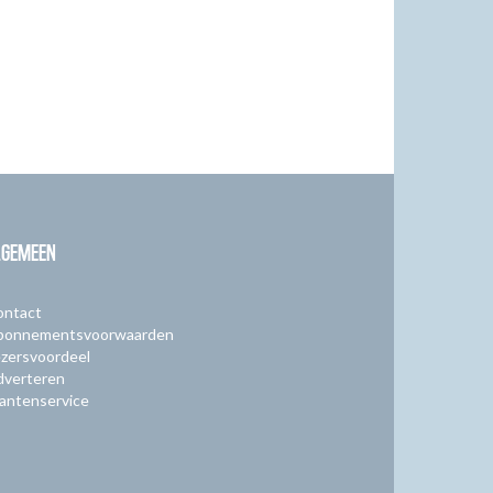
LGEMEEN
ontact
bonnementsvoorwaarden
zersvoordeel
dverteren
antenservice