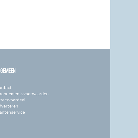
LGEMEEN
ontact
bonnementsvoorwaarden
zersvoordeel
dverteren
antenservice