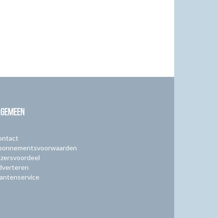
LGEMEEN
ontact
bonnementsvoorwaarden
zersvoordeel
dverteren
antenservice