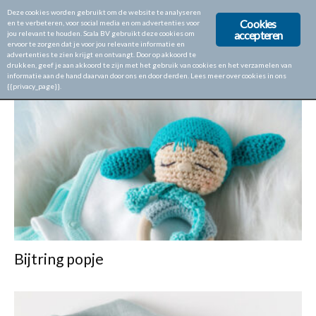
Deze cookies worden gebruikt om de website te analyseren
Cookies
en te verbeteren, voor social media en om advertenties voor
accepteren
jou relevant te houden. Scala BV gebruikt deze cookies om
ervoor te zorgen dat je voor jou relevante informatie en
Home
Tags
Gift
advertenties te zien krijgt en ontvangt. Door op akkoord te
drukken, geef je aan akkoord te zijn met het gebruik van cookies en het verzamelen van
TAG: GIFT
informatie aan de hand daarvan door ons en door derden. Lees meer over cookies in ons
{{privacy_page}}.
Bijtring popje