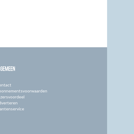
LGEMEEN
ontact
bonnementsvoorwaarden
zersvoordeel
dverteren
antenservice